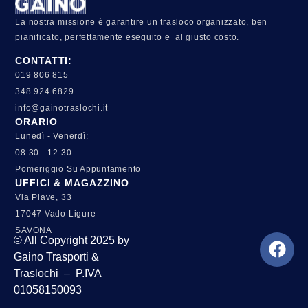
caratteristica di tutto lo staff.
Consigliatissimo".
La nostra missione è garantire un trasloco organizzato, ben
pianificato, perfettamente eseguito e al giusto costo.
CONTATTI:
019 806 815
348 924 6829
info@gainotraslochi.it
ORARIO
Lunedì - Venerdì:
08:30 - 12:30
Pomeriggio Su Appuntamento
UFFICI & MAGAZZINO
Via Piave, 33
17047 Vado Ligure
SAVONA
© All Copyright 2025 by
Gaino Trasporti &
Traslochi – P.IVA
01058150093